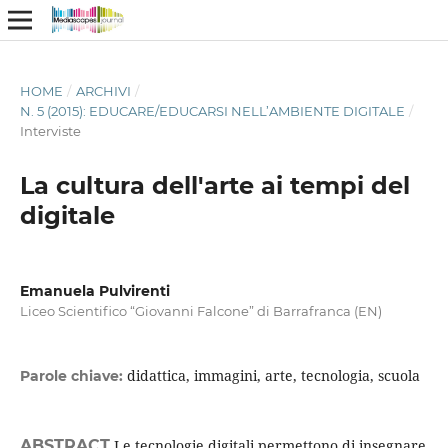
HOME
/
ARCHIVI
/
N. 5 (2015): EDUCARE/EDUCARSI NELL’AMBIENTE DIGITALE
/
Interviste
La cultura dell'arte ai tempi del
digitale
Emanuela Pulvirenti
Liceo Scientifico “Giovanni Falcone” di Barrafranca (EN)
didattica, immagini, arte, tecnologia, scuola
Parole chiave:
ABSTRACT
Le tecnologie digitali permettono di insegnare