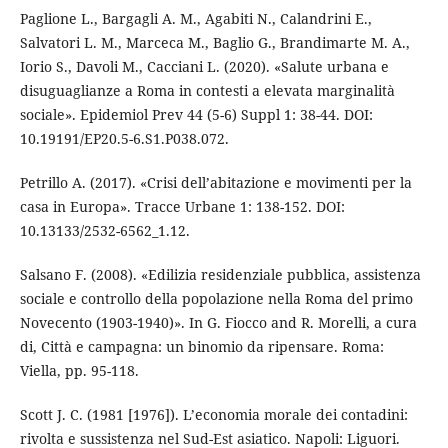
Paglione L., Bargagli A. M., Agabiti N., Calandrini E.,
Salvatori L. M., Marceca M., Baglio G., Brandimarte M. A.,
Iorio S., Davoli M., Cacciani L. (2020). «Salute urbana e
disuguaglianze a Roma in contesti a elevata marginalità
sociale». Epidemiol Prev 44 (5-6) Suppl 1: 38-44. DOI:
10.19191/EP20.5-6.S1.P038.072.
Petrillo A. (2017). «Crisi dell’abitazione e movimenti per la
casa in Europa». Tracce Urbane 1: 138-152. DOI:
10.13133/2532-6562_1.12.
Salsano F. (2008). «Edilizia residenziale pubblica, assistenza
sociale e controllo della popolazione nella Roma del primo
Novecento (1903-1940)». In G. Fiocco and R. Morelli, a cura
di, Città e campagna: un binomio da ripensare. Roma:
Viella, pp. 95-118.
Scott J. C. (1981 [1976]). L’economia morale dei contadini:
rivolta e sussistenza nel Sud-Est asiatico. Napoli: Liguori.