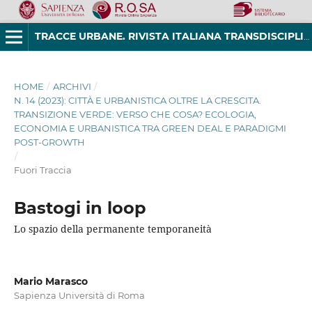
TRACCE URBANE. RIVISTA ITALIANA TRANSDISCIPLINARE DI STUDI URBANI
HOME
/
ARCHIVI
/
N. 14 (2023): CITTÀ E URBANISTICA OLTRE LA CRESCITA.
TRANSIZIONE VERDE: VERSO CHE COSA? ECOLOGIA,
ECONOMIA E URBANISTICA TRA GREEN DEAL E PARADIGMI
POST-GROWTH
/
Fuori Traccia
Bastogi in loop
Lo spazio della permanente temporaneità
Mario Marasco
Sapienza Università di Roma