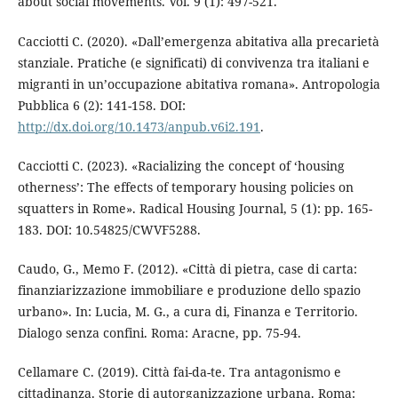
about social movements. Vol. 9 (1): 497-521.
Cacciotti C. (2020). «Dall’emergenza abitativa alla precarietà
stanziale. Pratiche (e significati) di convivenza tra italiani e
migranti in un’occupazione abitativa romana». Antropologia
Pubblica 6 (2): 141-158. DOI:
http://dx.doi.org/10.1473/anpub.v6i2.191
.
Cacciotti C. (2023). «Racializing the concept of ‘housing
otherness’: The effects of temporary housing policies on
squatters in Rome». Radical Housing Journal, 5 (1): pp. 165-
183. DOI: 10.54825/CWVF5288.
Caudo, G., Memo F. (2012). «Città di pietra, case di carta:
finanziarizzazione immobiliare e produzione dello spazio
urbano». In: Lucia, M. G., a cura di, Finanza e Territorio.
Dialogo senza confini. Roma: Aracne, pp. 75-94.
Cellamare C. (2019). Città fai-da-te. Tra antagonismo e
cittadinanza. Storie di autorganizzazione urbana. Roma: