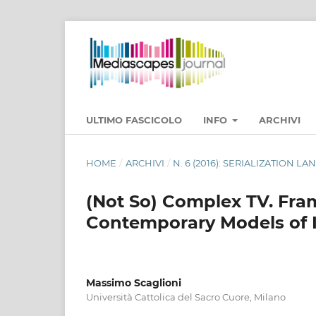
ULTIMO FASCICOLO
INFO
ARCHIVI
HOME
/
ARCHIVI
/
N. 6 (2016): SERIALIZATION L
(Not So) Complex TV. Frami
Contemporary Models of It
Massimo Scaglioni
Università Cattolica del Sacro Cuore, Milano