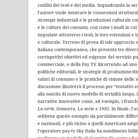
confini dei testi e dei media. Inquadrando la ser
l’autore vuole mostrare le connessioni struttural
strategie industriali e le produzioni culturale con
e le culture dei consumi, così come i modi in cu
negoziate attraverso i testi, le loro estensioni e l
e culturale. Terreno di prova di tale approccio sa
italiana contemporanea, che presenta tre divers
corrispettivi obiettivi ed esigenze del servizio pu
commerciale, e della Pay TV. Ricorrendo ad uno s
politiche editoriali, le strategie di produzione/d
valori di consumo e le pratiche di visione delle s
discussione illustrerà il processo per “tentativi 
alla nascita di nuovo modello di serialità lunga,
narrative innovative come, ad esempio, i franc
La serie
, Gomorra. La serie e
1992.
In finale, l
sebbene questo esempio sia parzialmente differe
e nazionali, e più vicino a quelli Americani ampi
l’operatore pay-tv Sky Italia ha nondimeno fallit