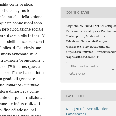
ialità come pratica,
i che collegano le
COME CITARE
 le tattiche della visione
i queste connessioni sono
Scaglioni, M. (2016). (Not So) Comple
a loro circolazione sociale
TV. Framing Seriality as a Practice vi
rà il caso della fiction TV
Contemporary Models of Italian
i modelli in accordo con i
Television Fiction.
Mediascapes
Journal
, (6), 8–20. Recuperato da
bblico, della televisione
https://rosa.uniroma1.it/rosa03/medi
tudio articolato sulle
scapes/article/view/13714
istribuzione/promozione, i
erie TV italiane, questa
Ulteriori formati di
ed errori” che ha condotto
citazione
 in grado di generare
hise
Romanzo Criminale.
’autore dimostrerà come
FASCICOLO
nte da quelli tradizionali
amente industrializzati,
N. 6 (2016): Serialization
o, fino ad adesso, nel
Landscapes