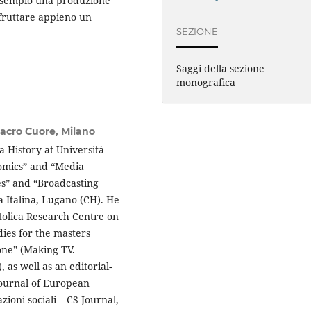
esempio una produzione
sfruttare appieno un
SEZIONE
Saggi della sezione
monografica
Sacro Cuore, Milano
a History at Università
nomics” and “Media
es” and “Broadcasting
a Italina, Lugano (CH). He
ttolica Research Centre on
dies for the masters
one” (Making TV.
s well as an editorial-
Journal of European
ioni sociali – CS Journal,