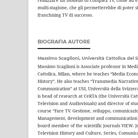
realizzare un modello di Complex Tv, come ad 
multi-stagione, che gli permetterebbe di poter 
franchising TV di successo.
BIOGRAFIA AUTORE
Massimo Scaglioni,
Università Cattolica del 
Massimo Scaglioni is Associate professor in Medi
Cattolica, Milan, where he teaches “Media Eco
History”. He also teaches “Transmedia Narrativ
Communication” at USI, Università della Svizzer
is head of research at CeRTA (the Università Ca
Television and Audiovisuals) and director of stu
course “Fare TV. Gestione, sviluppo, comunicazi
Management, development and communication), a
board member of the scientific journals VIEW. 
Television History and Culture, Series, Comunicaz