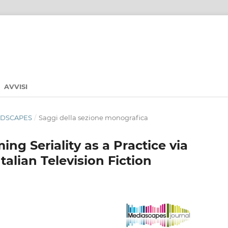
AVVISI
ANDSCAPES
/
Saggi della sezione monografica
ng Seriality as a Practice via
alian Television Fiction