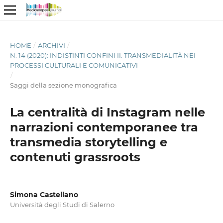
HOME
/
ARCHIVI
/
N. 14 (2020): INDISTINTI CONFINI II. TRANSMEDIALITÀ NEI
PROCESSI CULTURALI E COMUNICATIVI
/
Saggi della sezione monografica
La centralità di Instagram nelle
narrazioni contemporanee tra
transmedia storytelling e
contenuti grassroots
Simona Castellano
Università degli Studi di Salerno