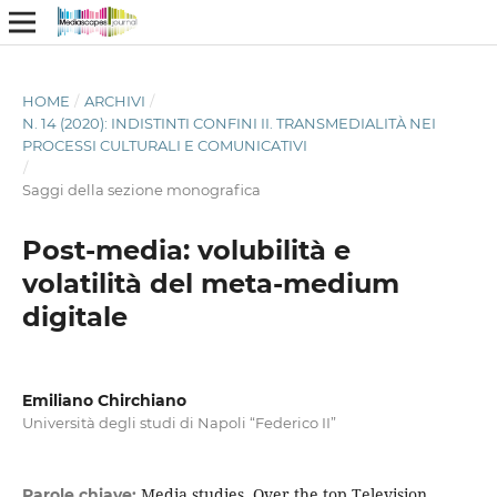
HOME
/
ARCHIVI
/
N. 14 (2020): INDISTINTI CONFINI II. TRANSMEDIALITÀ NEI
PROCESSI CULTURALI E COMUNICATIVI
/
Saggi della sezione monografica
Post-media: volubilità e
volatilità del meta-medium
digitale
Emiliano Chirchiano
Università degli studi di Napoli “Federico II”
Media studies, Over the top Television,
Parole chiave: