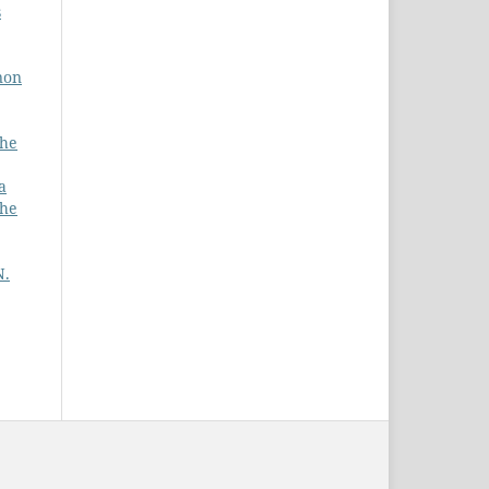
s
 non
che
a
che
N.