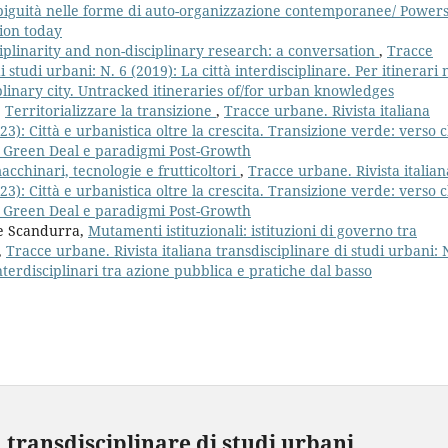
mbiguità nelle forme di auto-organizzazione contemporanee/ Power
tion today
iplinarity and non-disciplinary research: a conversation
,
Tracce
i studi urbani: N. 6 (2019): La città interdisciplinare. Per itinerari
iplinary city. Untracked itineraries of/for urban knowledges
,
Territorializzare la transizione
,
Tracce urbane. Rivista italiana
23): Città e urbanistica oltre la crescita. Transizione verde: verso 
a Green Deal e paradigmi Post-Growth
acchinari, tecnologie e frutticoltori
,
Tracce urbane. Rivista italian
23): Città e urbanistica oltre la crescita. Transizione verde: verso 
a Green Deal e paradigmi Post-Growth
pe Scandurra,
Mutamenti istituzionali: istituzioni di governo tra
,
Tracce urbane. Rivista italiana transdisciplinare di studi urbani: 
terdisciplinari tra azione pubblica e pratiche dal basso
 transdisciplinare di studi urbani