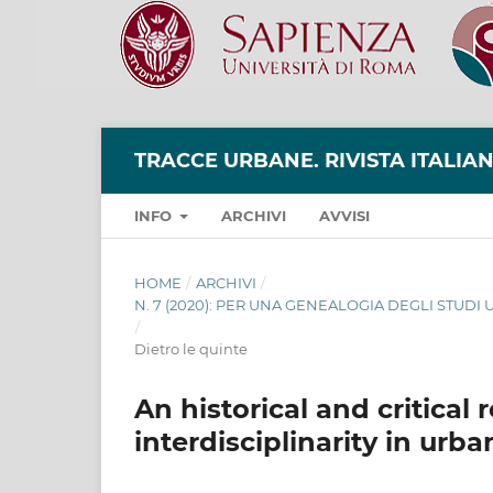
TRACCE URBANE. RIVISTA ITALIA
INFO
ARCHIVI
AVVISI
HOME
/
ARCHIVI
/
N. 7 (2020): PER UNA GENEALOGIA DEGLI STUDI
/
Dietro le quinte
An historical and critical
interdisciplinarity in urba