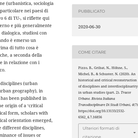
ine (urbanistica, sociologia
particolare nei paesi di
PUBBLICATO
6 di TU-, si riflette qui
interno e più generalmente
2020-06-30
dialogica, studiosi con
uando è emerso un
ima di tutto cosa è
COME CITARE
oche, a seconda della
 in relazione con i
Pizzo, B., Gribat, N., Höhne, S.,
ico.
Michel, B., & Schuster, N. (2020). An
historical and critical reconstruction
 disciplines (urban
of disciplines and interdisciplinarity
 urban geography), in
in urban studies (part. 2).
Tracce
 has been published in
Urbane. Rivista Italiana
 origin of a ‘critical
Transdisciplinare Di Studi Urbani
,
4
(7)
https://doi.org/10.13133/2532-
ical form, scholars with
6562_4.7.16856
ical orientation emerged,
e different disciplines,
Ulteriori formati di
inance of issues or
citazione