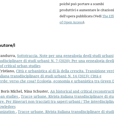
poiché può portare a scambi
produttivi e aumentare le citazioni
dell'opera pubblicata (Vedi
The Eff
of Open Access
).
autore/i
Scandurra,
Sottotraccia. Note per una genealogia degli studi urbani
nsdisciplinare di studi urbani: N. 7 (2020): Per una genealogia degli
of critical urban studies
Cristiano,
Città e urbanistica al di là della crescita. Transizione ver
liana transdisciplinare di studi urbani: N. 14 (2023): Città e
 verde: verso che cosa? Ecologia, economia e urbanistica tra Green 
 Boris Michel, Nina Schuster,
An historical and critical reconstruct
rban studies
,
Tracce urbane. Rivista italiana transdisciplinare di stu
are. Per itinerari non tracciati tra saperi urbani / The interdiscipli
nowledges
anization
,
Tracce urbane. Rivista italiana transdisciplinare di studi