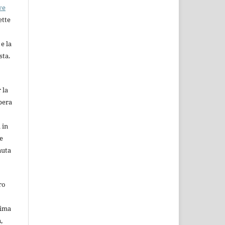
ve
tte
e la
sta.
 la
pera
 in
e
nuta
ro
rima
,