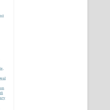
ect
de,
Deal
ion
di
nary