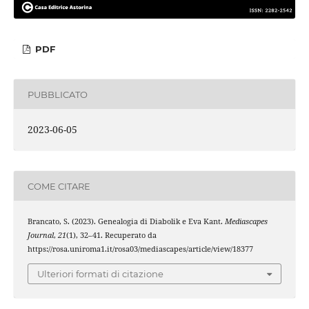
PDF
PUBBLICATO
2023-06-05
COME CITARE
Brancato, S. (2023). Genealogia di Diabolik e Eva Kant.
Mediascapes
Journal
,
21
(1), 32–41. Recuperato da
https://rosa.uniroma1.it/rosa03/mediascapes/article/view/18377
Ulteriori formati di citazione