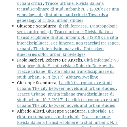
urbani critici
,
Tracce urbane. Rivista italiana
transdisciplinare di studi urbani: N. 7 (2020): Per una
genealogia degli studi urbani critici / Towards a
genealogy of critical urban studies
Giuseppe Scandurra,
Ibridi ferraresi. L’antropologia
senza antropologi
,
Tracce urbane. Rivista italiana
transdisciplinare di studi urbani: N. 6 (2019): La città
interdisciplinare. Per itinerari non tracciati tra saperi
urbani / The interdisciplinary city. Untracked
itineraries of/for urban knowledges
Paolo Barberi, Roberto De Angelis,
Città informale VS
città progettata #1 intervista a Roberto De Angelis
,
Tracce urbane. Rivista italiana transdisciplinare di
studi urbani: N. 1 (2017): Abitare/Dwelling
Giuseppe Scandurra,
La città tra romanzo e studi
urbani/ The city between novels and urban studies
,
Tracce urbane. Rivista italiana transdisciplinare di
studi urbani: N. 2 (2017): La città tra romanzo e studi
urbani/ The city between novels and urban studies
Alfredo Alietti, Giuseppe Scandurra,
Editoriale. La
città tra romanzo e studi urbani
,
Tracce urbane.
Rivista italiana transdisciplinare di studi urbani: N. 2