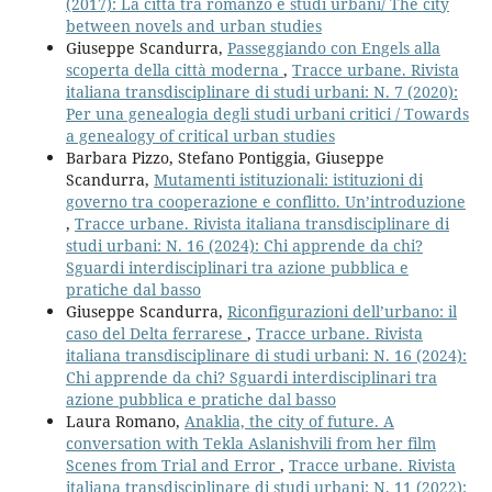
(2017): La città tra romanzo e studi urbani/ The city
between novels and urban studies
Giuseppe Scandurra,
Passeggiando con Engels alla
scoperta della città moderna
,
Tracce urbane. Rivista
italiana transdisciplinare di studi urbani: N. 7 (2020):
Per una genealogia degli studi urbani critici / Towards
a genealogy of critical urban studies
Barbara Pizzo, Stefano Pontiggia, Giuseppe
Scandurra,
Mutamenti istituzionali: istituzioni di
governo tra cooperazione e conflitto. Un’introduzione
,
Tracce urbane. Rivista italiana transdisciplinare di
studi urbani: N. 16 (2024): Chi apprende da chi?
Sguardi interdisciplinari tra azione pubblica e
pratiche dal basso
Giuseppe Scandurra,
Riconfigurazioni dell’urbano: il
caso del Delta ferrarese
,
Tracce urbane. Rivista
italiana transdisciplinare di studi urbani: N. 16 (2024):
Chi apprende da chi? Sguardi interdisciplinari tra
azione pubblica e pratiche dal basso
Laura Romano,
Anaklia, the city of future. A
conversation with Tekla Aslanishvili from her film
Scenes from Trial and Error
,
Tracce urbane. Rivista
italiana transdisciplinare di studi urbani: N. 11 (2022):