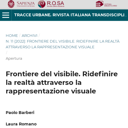
TRACCE URBANE. RIVISTA ITALIANA TRANSDISCIPLINARE DI STUDI URBANI
HOME
/
ARCHIVI
/
N. 11 (2022): FRONTIERE DEL VISIBILE. RIDEFINIRE LA REALTÀ
ATTRAVERSO LA RAPPRESENTAZIONE VISUALE
/
Apertura
Frontiere del visibile. Ridefinire
la realtà attraverso la
rappresentazione visuale
Paolo Barberi
Laura Romano